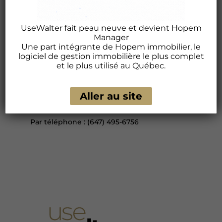
plainte, veuillez communiquer avec le
responsable de la protection des
renseignements personnels en utilisant
UseWalter fait peau neuve et devient Hopem
les renseignements ci-dessous.
Manager
Une part intégrante de Hopem immobilier, le
Kaylana Marchionni, Responsable de la
logiciel de gestion immobilière le plus complet
protection des renseignements
et le plus utilisé au Québec.
personnels
Par courriel :
Aller au site
canadianprivacyofficer@harriscomputer.co
m
Par téléphone : (647) 495-6756