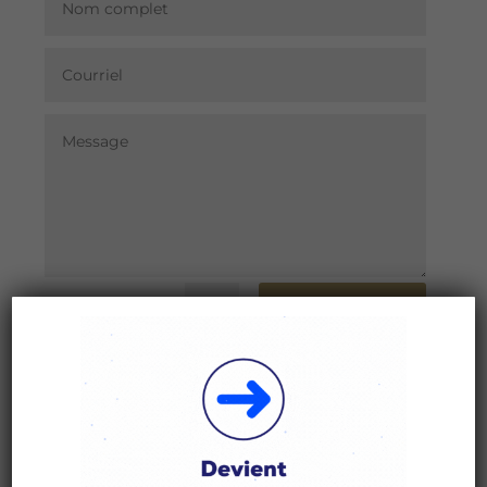
Soumettre
=
2 + 12
Si vous avez des questions ou des
préoccupations, si vous souhaitez exercer
vos droits ou si vous voulez déposer une