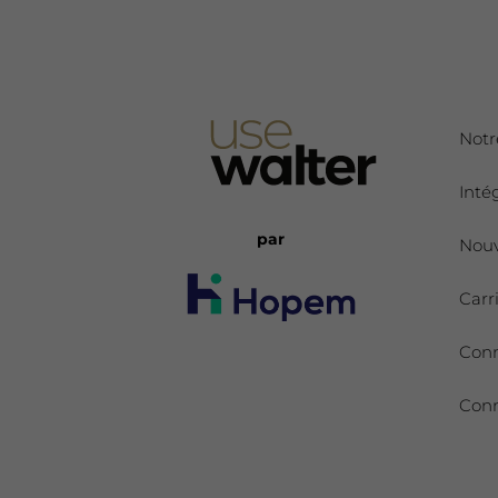
Notr
Inté
par
Nouv
Carr
Con
Conn