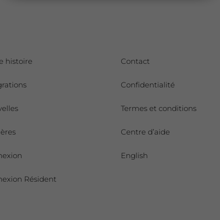
e histoire
Contact
grations
Confidentialité
elles
Termes et conditions
ières
Centre d’aide
nexion
English
exion Résident